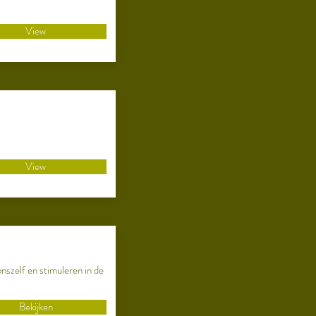
View
View
nszelf en stimuleren in de
Bekijken