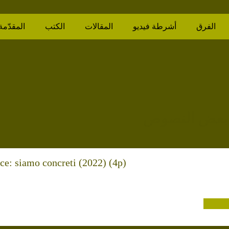
الفرق
أشرطة فيديو
المقالات
الكتب
المقدّمة
ace: siamo concreti (2022) (4p)