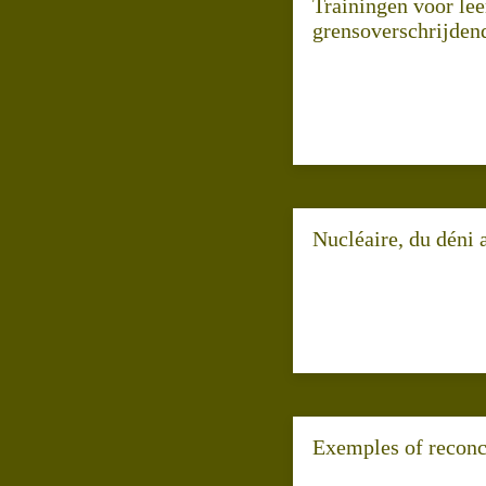
Trainingen voor lee
grensoverschrijdend
Nucléaire, du déni a
Exemples of reconci