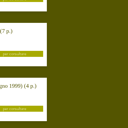
(7 p.)
per consultare
gno 1999) (4 p.)
per consultare