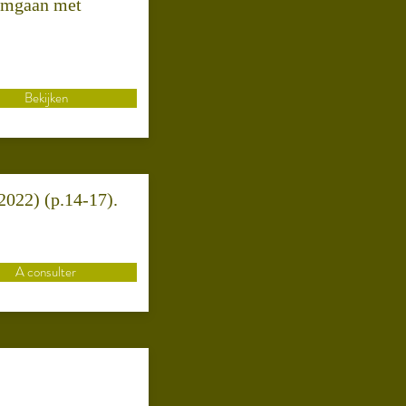
 omgaan met
Bekijken
 2022) (p.14-17).
A consulter