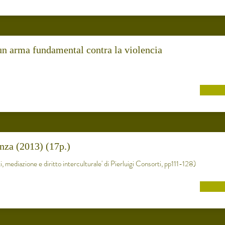
 un arma fundamental contra la violencia
nza (2013) (17p.)
ti, mediazione e diritto interculturale' di Pierluigi Consorti, pp111-128)