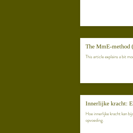
The MmE-method (2
This article explains a bit 
Innerlijke kracht:
Hoe innerlijke kracht kan b
opvoeding.