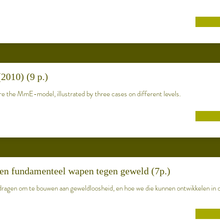
010) (9 p.)
more the MmE-model, illustrated by three cases on different levels.
 Een fundamenteel wapen tegen geweld (7p.)
ijdragen om te bouwen aan geweldloosheid, en hoe we die kunnen ontwikkelen in o