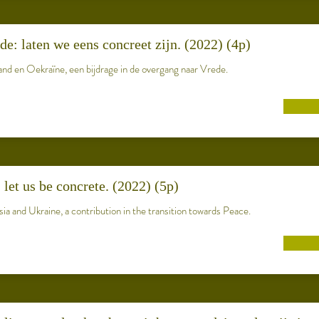
de: laten we eens concreet zijn. (2022) (4p)
nd en Oekraïne, een bijdrage in de overgang naar Vrede.
let us be concrete. (2022) (5p)
a and Ukraine, a contribution in the transition towards Peace.