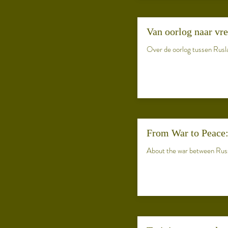
Van oorlog naar vre
Over de oorlog tussen Rusla
From War to Peace: 
About the war between Russi