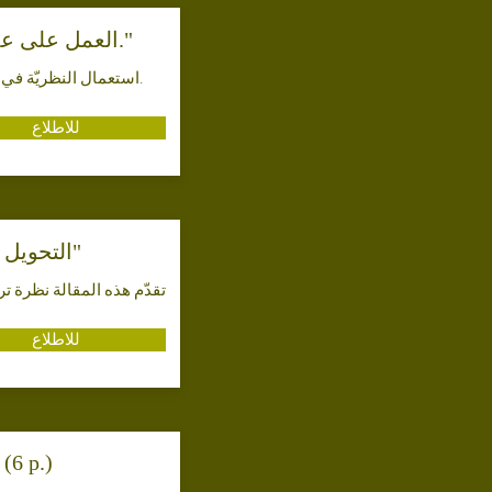
العمل على عدم ممارسة العنف مع الأشخاص الذين ارتكبوا جرائم قتل"(أيّار 2006) (ص.6)."
استعمال النظريّة في دورات مع فرق المعتقلين لمدّة طويلة في سجون بلجيكيّة مختلفة خلال 6 سنوات. وصف العمل ونتائجه.
للاطلاع
التحويل نحو حلّ النزاعات بطريقة غير عنيفة: قدرة كلّ واحد منّا" (تموز 2002) (ص.6)"
تقدّم هذه المقالة نظرة ترك
للاطلاع
(6 p.)