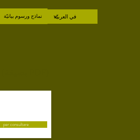
نماذج ورسوم بيانيّة
بعض النصوص (بصيغة PDF)
per consultare