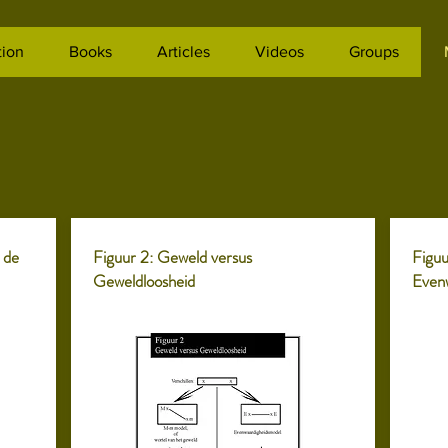
tion
Books
Articles
Videos
Groups
 de
Figuur 2: Geweld versus
Figuu
Geweldloosheid
Even