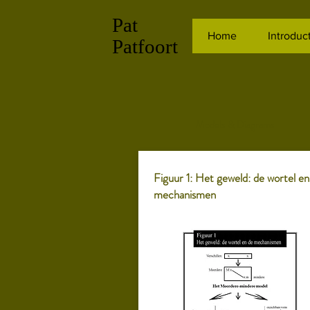
Pat
Home
Introduc
Patfoort
Models & Diagrams
Figuur 1: Het geweld: de wortel en
mechanismen