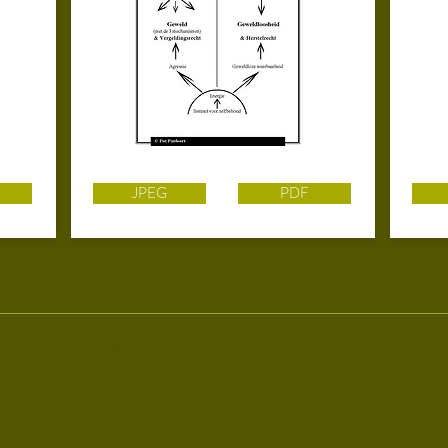
JPEG
PDF
© 2020 proudly created by Leon Missoul